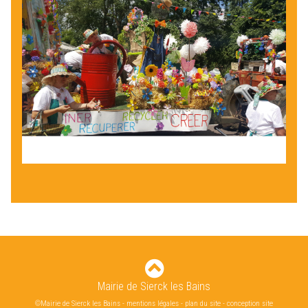
Mairie de Sierck les Bains
©Mairie de Sierck les Bains
-
mentions légales
-
plan du site
-
conception site