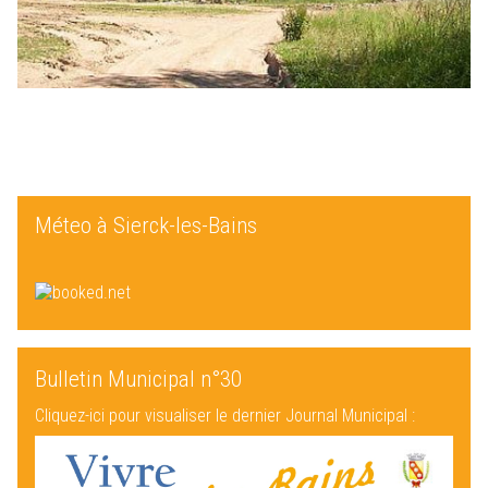
Méteo à Sierck-les-Bains
Bulletin Municipal n°30
Cliquez-ici pour visualiser le dernier Journal Municipal :